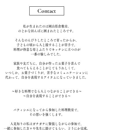
Contact
私が生まれたのは岡山県倉敷市。
のどかな田んぼに囲まれたところです。
そんなのんびりしたところで育ったからか、
子どもの頃から人と接することが苦手で、
料理が得意な母とふたりでキッチンに立つのが
一番の愉しみでした。
家族や友だちに、自分が作ったお菓子を喜んで
食べてもらえることがとてもうれしくて、
いつしか、お菓子づくりが、苦手なコミュニケーションに
代わって、自分を表現するアイテムになっていきました。
～好きな料理でなら人とつながることができる～
​～自分を表現することができる～
パティシエになってから参加した料理教室で、
その想いを強くします。
人見知りの私はガチガチに緊張しながらの参加で、
一緒に参加した方々や先生に助けてもらい、どうにか完成。