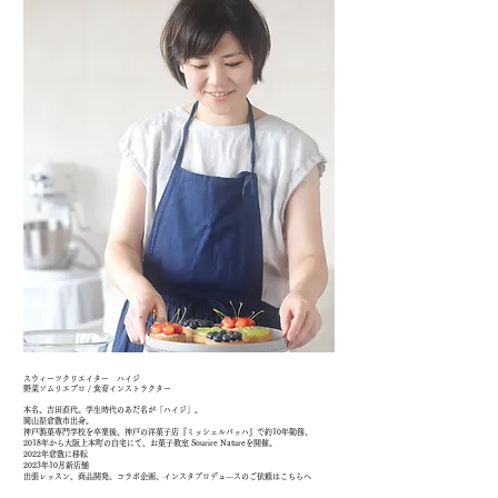
スウィーツクリエイター ハイジ
野菜ソムリエプロ / 食育インストラクター
本名、吉田直代。学生時代のあだ名が「ハイジ」。
岡山県倉敷市出身。
神戸製菓専門学校を卒業後、神戸の洋菓子店『ミッシェルバッハ』で約10年勤務、
2018年から大阪上本町の自宅にて、お菓子教室 Sourire Natureを開催。
2022年倉敷に移転
​2023年10月新店舗
出張レッスン、商品開発、コラボ企画、インスタプロデュ―スのご依頼はこちらへ