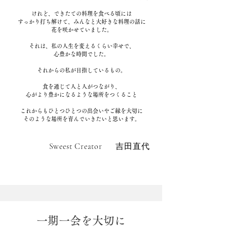
けれど、できたての料理を食べる頃には
すっかり打ち解けて、みんなと大好きな料理の話に
花を咲かせていました。
それは、私の人生を変えるくらい幸せで、
心豊かな時間でした。
それからの私が目指しているもの。
食を通じて人と人がつながり、
心がより豊かになるような場所をつくること
これからもひとつひとつの出会いやご縁を大切に
そのような場所を育んでいきたいと思います。
​Sweest Creator 吉田直代
一期一会を大切に