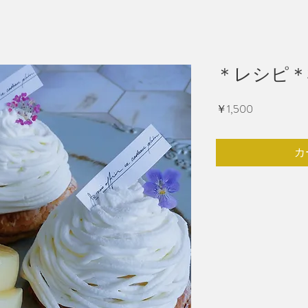
＊レシピ＊
価
￥1,500
格
カ